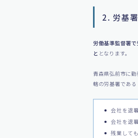
2. 労
労働基準監督署で
と
となります。
青森県弘前市に勤
轄の労基署である
会社を退
会社を退
残業して