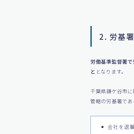
2. 労
労働基準監督署で
と
となります。
千葉県鎌ケ谷市に
管轄の労基署であ
会社を退