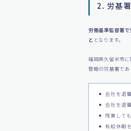
2. 労
労働基準監督署で
と
となります。
福岡県久留米市に
管轄の労基署であ
会社を退
会社を退
残業して
有給休暇