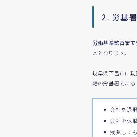
2. 労
労働基準監督署で
と
となります。
岐阜県下呂市に勤
轄の労基署である
会社を退
会社を退
残業して