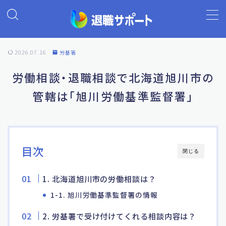
MENU
2026.07.16
労基署
ホーム
労働相談・退職相談で北海道旭川市の
管轄は「旭川労働基準監督署」
退職代行の基礎知識
退職代行ランキング
目次
閉じる
退職代行 退職サポート
1. 北海道旭川市の労働相談は？
よくあるご質問
1-1. 旭川労働基準監督署の情報
2. 労基署で受け付けてくれる相談内容は？