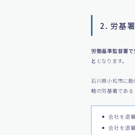
2. 労
労働基準監督署で
と
となります。
石川県小松市に勤
轄の労基署である
会社を退
会社を退