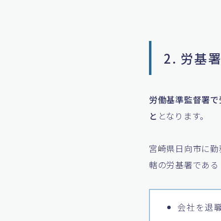
2. 労
労働基準監督署で
と
となります。
宮崎県日向市に勤
轄の労基署である
会社を退