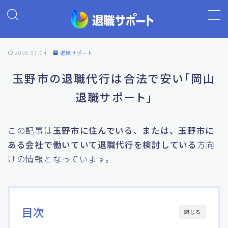
MENU
2026.07.04
退職サポート
ホーム
玉野市の退職代行は合法で安い｢岡山
退職サポート｣
退職代行の基礎知識
退職代行ランキング
この記事は
玉野市に住んでいる、または、玉野市に
ある会社で働いていて退職代行を検討している
方向
退職代行 退職サポート
けの情報となっています。
よくあるご質問
目次
閉じる