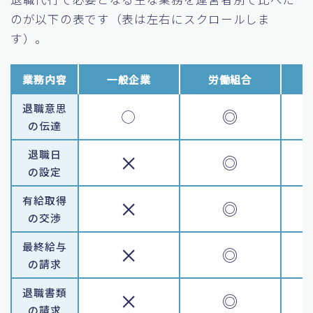
のが以下の表です
（表は左右にスクロールしま
す）
。
業務内容
一般企業
労働組合
退職意思
◎
◯
の伝達
退職日
×
◎
の設定
有給取得
×
◎
の交渉
最終給与
×
◎
の請求
退職書類
×
◎
の請求